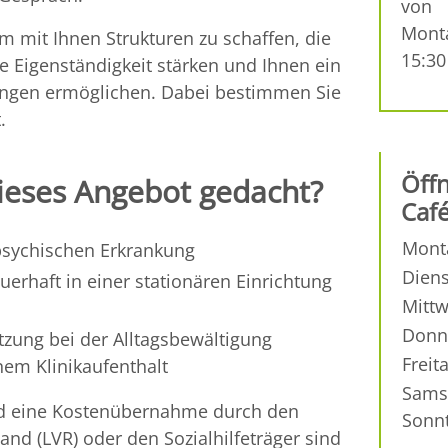
von
Monta
am mit Ihnen Strukturen zu schaffen, die
15:30
re Eigenständigkeit stärken und Ihnen ein
ungen ermöglichen. Dabei bestimmen Sie
.
Öff
dieses Angebot gedacht?
Café
Mont
psychischen Erkrankung
Dien
uerhaft in einer stationären Einrichtung
Mitt
Donn
tzung bei der Alltagsbewältigung
Freit
nem Klinikaufenthalt
Sams
nd eine Kostenübernahme durch den
Sonn
nd (LVR) oder den Sozialhilfeträger sind