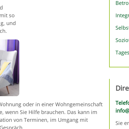
Betro
nd
mit so
Integ
ig, und
Selbs
ch.
Sozio
Tages
Dir
Telef
n Wohnung oder in einer Wohngemeinschaft
info@
ite, wenn Sie Hilfe brauchen. Das kann im
isation von Terminen, im Umgang mit
Sie e
 Gespräch.