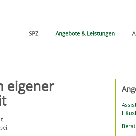
SPZ
Angebote & Leistungen
A
n eigener
Ang
it
Assis
Häusl
it
Berat
bei,