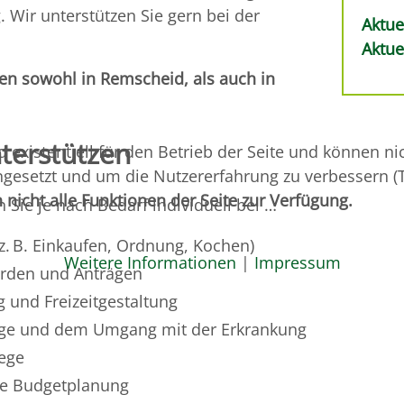
. Wir unterstützen Sie gern bei der
Aktue
Aktu
en sowohl in Remscheid, als auch in
terstützen
 existentiell für den Betrieb der Seite und können n
ngesetzt und um die Nutzererfahrung zu verbessern (T
nicht alle Funktionen der Seite zur Verfügung.
 Sie je nach Bedarf individuell bei …
z. B. Einkaufen, Ordnung, Kochen)
Weitere Informationen
|
Impressum
rden und Anträgen
g und Freizeitgestaltung
rge und dem Umgang mit der Erkrankung
lege
ie Budgetplanung