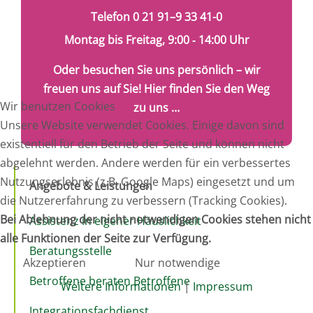
Telefon 0 21 91–9 33 41-0
Montag bis Freitag, 9:00 ‑ 14:00 Uhr
Oder besuchen Sie uns persönlich – wir
freuen uns auf Sie! Hier finden Sie den Weg
Wir benutzen Cookies
zu uns …
Unsere Website verwendet Cookies. Einige davon sind
existentiell für den Betrieb der Seite und können nicht
abgelehnt werden. Andere werden für ein verbessertes
Nutzungserlebnis (z.B. Google Maps) eingesetzt und um
Angebote & Leistungen
die Nutzererfahrung zu verbessern (Tracking Cookies).
Bei Ablehnung der nicht notwendigen Cookies stehen nicht
Assistenz in eigener Häuslichkeit
alle Funktionen der Seite zur Verfügung.
Beratungsstelle
Akzeptieren
Nur notwendige
Betroffene beraten Betroffene
Weitere Informationen
|
Impressum
Integrationsfachdienst