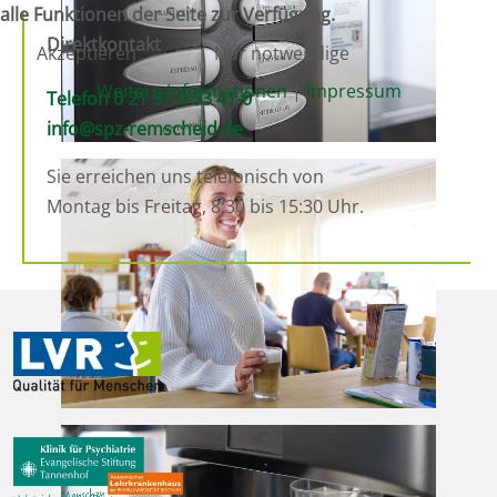
alle Funktionen der Seite zur Verfügung.
Direktkontakt
Akzeptieren
Nur notwendige
Weitere Informationen
|
Impressum
Telefon 0 21 91‑9 33 41-0
info@spz-remscheid.de
Sie erreichen uns telefonisch von
Montag bis Freitag, 8:30 bis 15:30 Uhr.